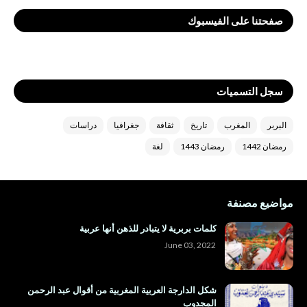
صفحتنا على الفيسبوك
سجل التسميات
البربر
المغرب
تاريخ
ثقافة
جغرافيا
دراسات
رمضان 1442
رمضان 1443
لغة
مواضيع مصنفة
كلمات بربرية لا يتبادر للذهن أنها عربية
June 03, 2022
شكل الدارجة العربية المغربية من أقوال عبد الرحمن
المجدوب