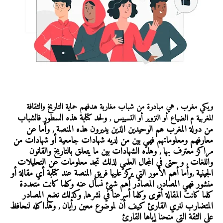
ويكي مغرب , هي مبادرة من شباب مغاربة هدفهم حماية التاريخ والثقافة
ولحد كتابة هذه السطور فالشباب
المغربية م الضياع أو التزوير أو التسييس ,
من دولة المغرب هم الوحيدين الذين يديرون هذه المنصة , وأما عن
معارفهم ومعلوماتهم فهي بين من لديه شهادات جامعية أو شهادات من
مراكز معترف بها , وهذه الشهادات بين ما يتعلق بالتاريخ والقانون
واللغات , و حتى في المجال العلمي لذلك تجد معلومات عن التحليلات
الجينية ,
وأما أهم الأمور التي يركز عليها فريق المنصة عند كتابة أي مقالة أو
منشور فهي المصادر, المصادر أهم شيئ نسأل عنه وكلما كانت متعددة
كلما كانت المقالة أقوى وكلما أسرعنا في نشرها, وكذلك نضع المصادر
المتضارب لنري القارئ كيف أن لموضوع معين رأيان , وهذاكله لنحافظ
على الثقة التي منحنا إياها القارئ